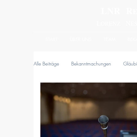
LNR R
L
N
ORENZ
E
START
ÜBER UNS
TEAM
BE
Alle Beiträge
Bekanntmachungen
Gläubi
Archiv