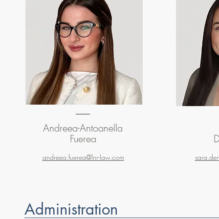
Andreea-Antoanella
Fuerea
D
andreea.fuerea@lnr-law.com
sara.der
Administration