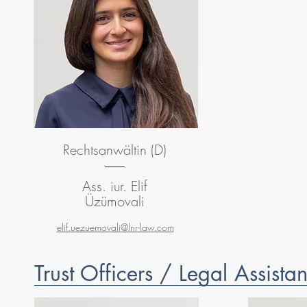
Rechtsanwältin (D)
Ass. iur. Elif
Üzümovali
elif.uezuemovali@lnr-law.com
Trust Officers / Legal Assistan