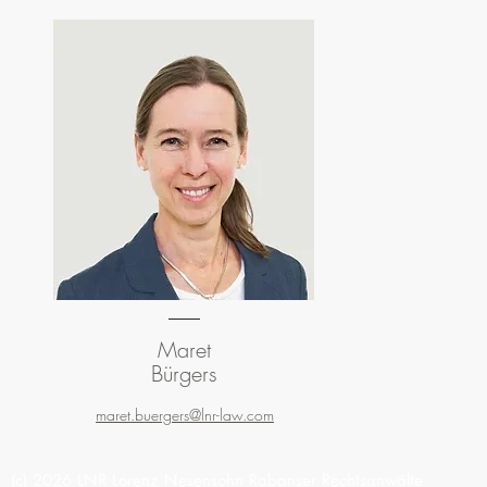
Maret
Bürgers
maret.buergers@lnr-law.com
(c) 2026 LNR Lorenz Nesensohn Rabanser Rechtsanwälte