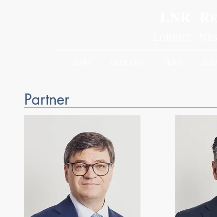
LNR R
L
N
ORENZ
E
START
ÜBER UNS
TEAM
BE
Partner