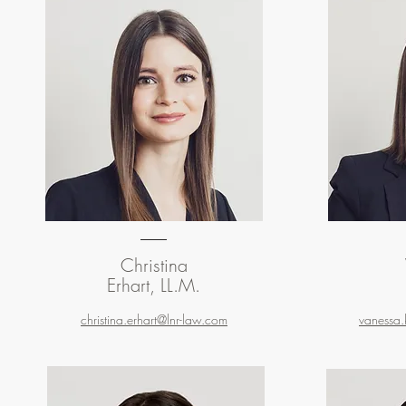
Christina
Erhart, LL.M.
christina.erhart@lnr-law.com
vanessa.