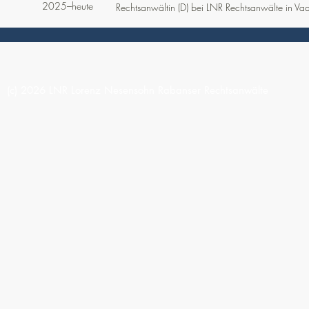
2025–heute
Rechtsanwältin (D) bei LNR Rechtsanwälte in Va
(c) 2026 LNR Lorenz Nesensohn Rabanser Rechtsanwälte