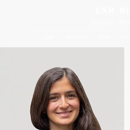
LNR R
L
N
ORENZ
E
START
ÜBER UNS
TEAM
BE